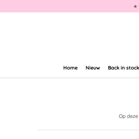
★ 
Ga
direct
naar
de
hoofdinhoud
Home
Nieuw
Back in stock
Op deze p