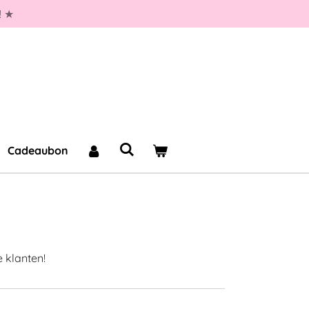
! ★
Cadeaubon
e klanten!