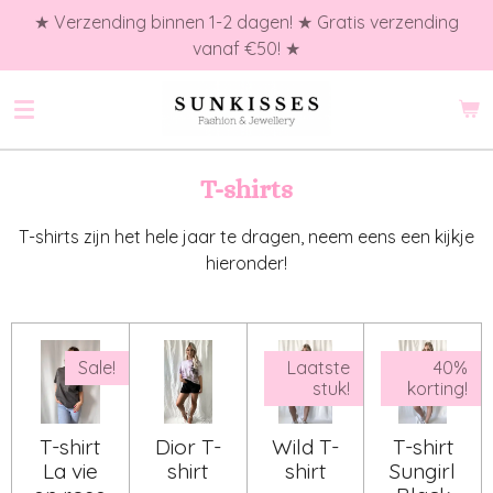
★ Verzending binnen 1-2 dagen! ★ Gratis verzending
Ga
vanaf €50! ★
direct
naar
de
hoofdinhoud
T-shirts
T-shirts zijn het hele jaar te dragen, neem eens een kijkje
hieronder!
Sale!
Laatste
40%
stuk!
korting!
T-shirt
Dior T-
Wild T-
T-shirt
La vie
shirt
shirt
Sungirl