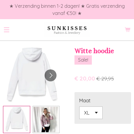
★ Verzending binnen 1-2 dagen! ★ Gratis verzending
Ga
vanaf €50! ★
direct
naar
de
hoofdinhoud
Witte hoodie
Sale!
€ 20,00
€ 29,95
Maat