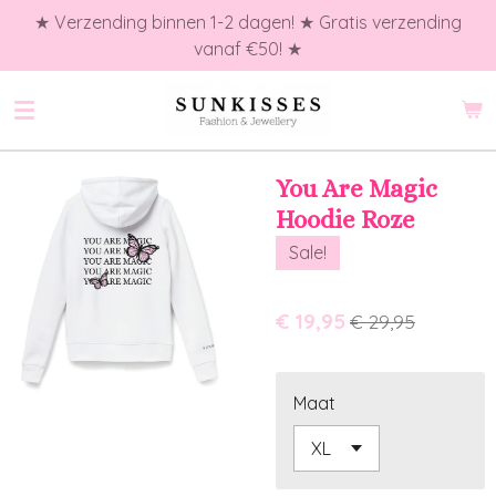
★ Verzending binnen 1-2 dagen! ★ Gratis verzending
Ga
vanaf €50! ★
direct
naar
de
hoofdinhoud
You Are Magic
Hoodie Roze
Sale!
€ 19,95
€ 29,95
Maat