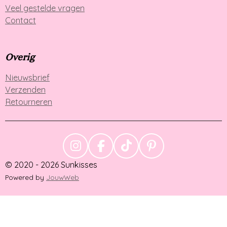
Veel gestelde vragen
e
Contact
n
Overig
Nieuwsbrief
Verzenden
Retourneren
I
F
T
P
N
A
I
I
© 2020 - 2026 Sunkisses
S
C
K
N
Powered by
JouwWeb
T
E
T
T
A
B
O
E
G
O
K
R
R
O
E