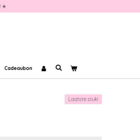
! ★
Cadeaubon
Laatste stuk!