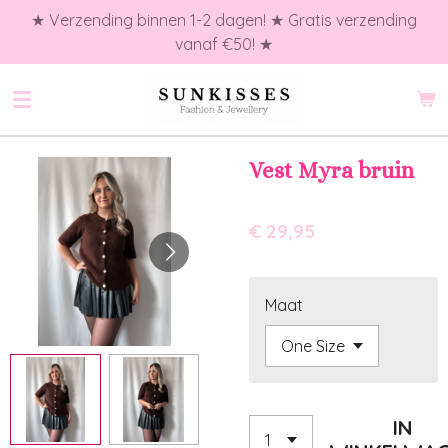
★ Verzending binnen 1-2 dagen! ★ Gratis verzending
Ga
vanaf €50! ★
direct
naar
de
hoofdinhoud
Vest Myra bruin
€ 29,95
Maat
IN