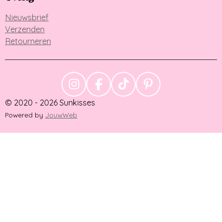
Nieuwsbrief
Verzenden
Retourneren
I
F
T
P
N
A
I
I
© 2020 - 2026 Sunkisses
S
C
K
N
Powered by
JouwWeb
T
E
T
T
A
B
O
E
G
O
K
R
R
O
E
A
K
S
M
T