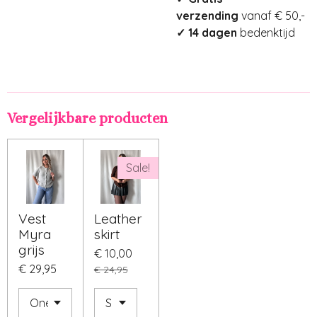
verzending
vanaf € 50,-
✓ 14 dagen
bedenktijd
Vergelijkbare producten
Sale!
Vest
Leather
Myra
skirt
grijs
€ 10,00
€ 29,95
€ 24,95