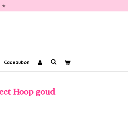
! ★
Cadeaubon
fect Hoop goud