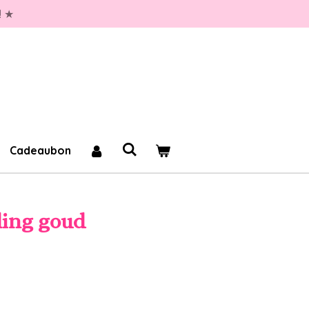
! ★
Cadeaubon
ling goud