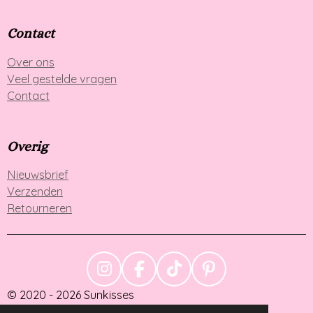
Contact
Over ons
Veel gestelde vragen
Contact
Overig
Nieuwsbrief
Verzenden
Retourneren
I
F
T
P
N
A
I
I
© 2020 - 2026 Sunkisses
S
C
K
N
Powered by
JouwWeb