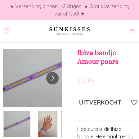
★ Verzending binnen 1-2 dagen! ★ Gratis verzending
Ga
vanaf €50! ★
direct
naar
de
hoofdinhoud
Ibiza bandje
Amour paars
€ 2,95
UITVERKOCHT
Hoe cute is dit Ibiza
bandje! Helemaal trendy